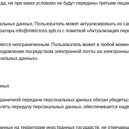
а, ни при каких условиях не будут переданы третьим лица
нальных данных, Пользователь может актуализировать их с
атора info@intelcross.spb.ru с пометкой «Актуализация пе
яется неограниченным. Пользователь может в любой момент
домление посредством электронной почты на электронный а
ональных данных».
нных
граничной передачи персональных данных обязан убедиться
влять передачу персональных данных, обеспечивается над
данных на территории иностранных государств, не отвеча